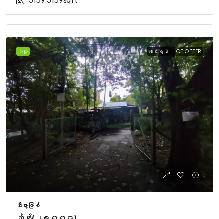
3139
3139sqft
အထူး
ရောင်းရန်
HOT OFFER
စီးပွားဖြစ်
သိန်း(၂၈၀၀၀)