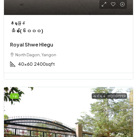
စီးပွားဖြစ်
သိန်း(၆၀၀၀)
Royal Shwe Hlegu
North Dagon, Yangon
40x60
2400sqft
အထူး
ရောင်းရန်
HOT OFFER