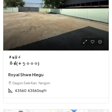
စီးပွားဖြစ်
သိန်း(၈၅၀၀၀)
Royal Shwe Hlegu
Dagon Seik Kan, Yangon
43560
43560sqft