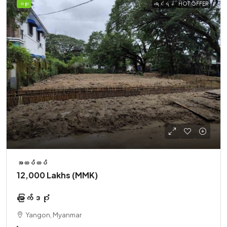
အထူး
ရောင်းရန်
HOT OFFER
အထပ်ထပ်
12,000 Lakhs (MMK)
မြောက်ဒဂုံ
Yangon, Myanmar