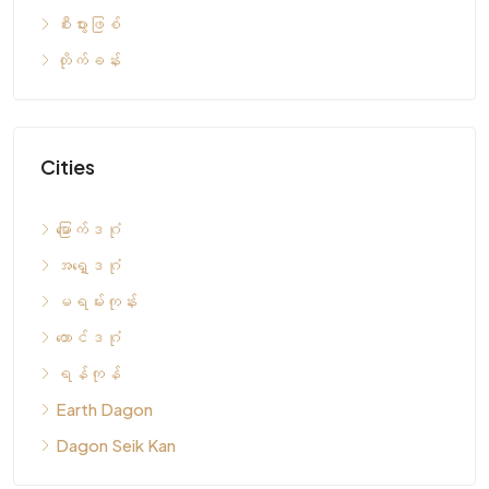
စီးပွားဖြစ်
တိုက်ခန်း
Cities
မြောက်ဒဂုံ
အရှေ့ဒဂုံ
မရမ်းကုန်း
တောင်ဒဂုံ
ရန်ကုန်
Earth Dagon
Dagon Seik Kan