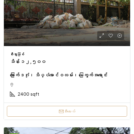
စီးပွားဖြစ်
သိန်း ၁၂,၅၀၀
မြောက်ဒဂုံ၊ သိပ္ပံမောင်ဝလမ်း၊ မြေကွက်အရောင်း
2400
sqft
အီးမေးလ်