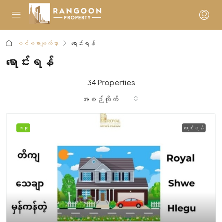
ပင်မစာမျက်နှာ
ရောင်းရန်
ရောင်းရန်
34 Properties
အစဉ်လိုက်
အထူး
ရောင်းရန်