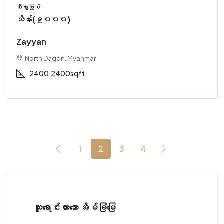
စီးပွားဖြစ်
သိန်း(၉၀၀၀)
Zayyan
North Dagon, Myanmar
2400
2400sqft
1
2
3
4
ထူးရောင်းထားသော အိမ်ခြံမြေ