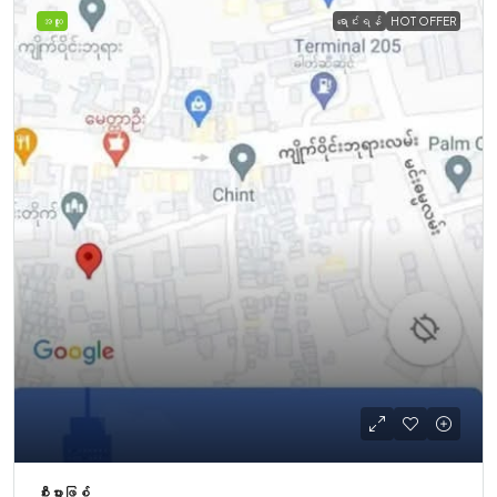
အထူး
ရောင်းရန်
HOT OFFER
စီးပွားဖြစ်