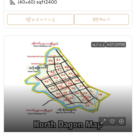
(40x60)
sqft2400
ဖုန်းဆက်မည်
အီးမေးလ်
ရောင်းရန်
HOT OFFER