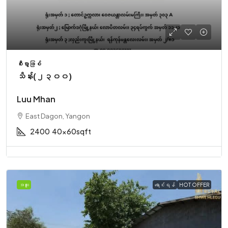
စီးပွားဖြစ်
သိန်း(၂၃၀၀)
Luu Mhan
East Dagon, Yangon
2400
40x60sqft
အထူး
ရောင်းရန်
HOT OFFER