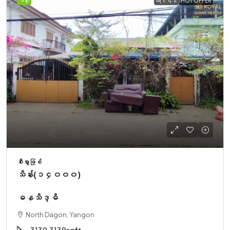
အထူး
ရောင်းရန်
HOT OFFER
စီးပွားဖြစ်
သိန်း(၁၄၀၀၀)
ဓနသိဒ္ဓိ
North Dagon, Yangon