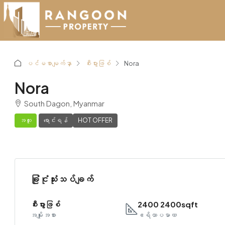
ပင်မစာမျက်နှာ
စီးပွားဖြစ်
Nora
Nora
South Dagon, Myanmar
အထူး
ရောင်းရန်
HOT OFFER
ခြုံငုံသုံးသပ်ချက်
စီးပွားဖြစ်
2400 2400sqft
အမျိုးအစား
ဧရိယာပမာဏ