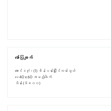
ဖော်ပြချက်
တောင်ဒဂုံ၊(1) စိန်ပန်းမြိုင်လမ်းသွယ်
ပေ 40 x 60 အမည်ပေါက်
သိန်း (၆၈၀၀)