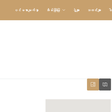
ပင်မစာမျက်နှာ
အိမ်ခြံမြေ
ပွဲများ
သတင်းများ
ပါ