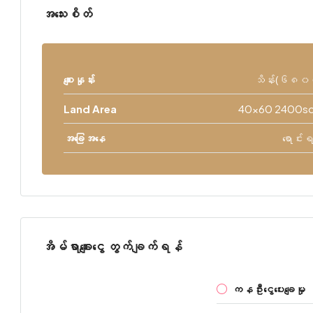
အသေးစိတ်
စျေးနှုန်း
သိန်း(၆၈၀
Land Area
40x60 2400sq
အခြေအနေ
ရောင်း
အိမ်ရာချေးငွေ တွက်ချက်ရန်
ကနဦးငွေပေးချေမှု