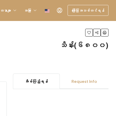
တနာများ
အခြား
ကြော်ငြာအသစ်တင်ရန်
သိန်း(၆၈၀၀)
အိမ်ကြည့်ရန်
Request Info