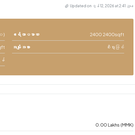
Updated on ဇွန် 12, 2026 at 2:41 ညနေ
၀)
ဧရိယာပမာဏ
2400 2400sqft
ft
အမျိုးအစား
စီးပွားဖြစ်
ရန်
0.00 Lakhs (MMK)