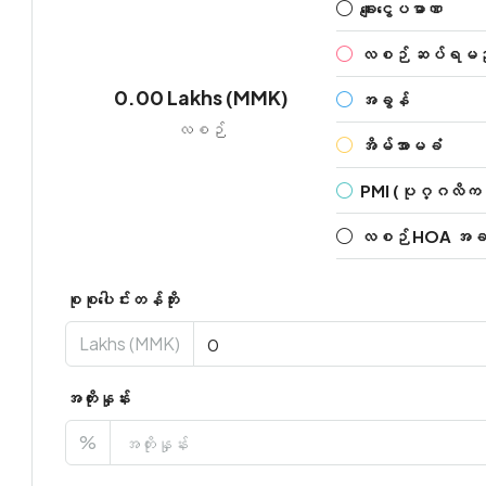
ချေးငွေပမာဏ
လစဉ် ဆပ်ရမည့်
0.00 Lakhs (MMK)
အခွန်
လစဉ်
အိမ်အာမခံ
PMI (ပုဂ္ဂလိကအ
လစဉ် HOA အခကြေး
စုစုပေါင်းတန်ဘိုး
Lakhs (MMK)
အတိုးနှုန်း
%