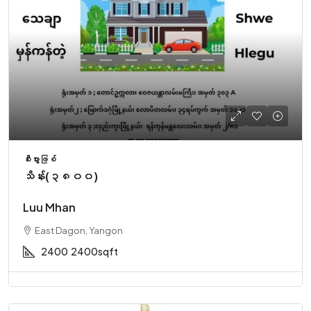
စီးပွားဖြစ်
သိန်း(၃၈၀၀)
Luu Mhan
East Dagon, Yangon
2400
2400sqft