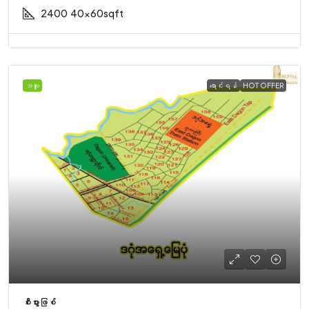
2400
40x60sqft
အထူး
ရောင်းရန်
HOT OFFER
စီးပွားဖြစ်