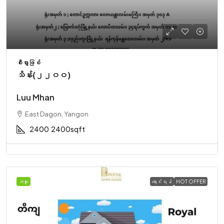
စီးပွားဖြစ်
သိန်း(၂၂၀၀)
Luu Mhan
East Dagon, Yangon
2400
2400sqft
အထူး
ရောင်းရန်
HOT OFFER