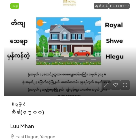
အထူး
ရောင်းရန်
HOT OFFER
စီးပွားဖြစ်
သိန်း(၄၅၀၀)
Luu Mhan
East Dagon, Yangon