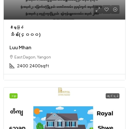
စီးပွားဖြစ်
သိန်း(၄၀၀၀)
Luu Mhan
East Dagon, Yangon
2400
2400sqft
အထူး
ရောင်းရန်