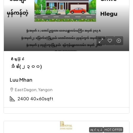
စီးပွားဖြစ်
သိန်း(၂၃၀၀)
Luu Mhan
East Dagon, Yangon
2400
40x60sqft
ရောင်းရန်
HOT OFFER