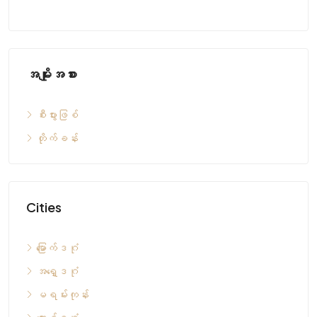
အမျိုးအစား
စီးပွားဖြစ်
တိုက်ခန်း
Cities
မြောက်ဒဂုံ
အရှေ့ဒဂုံ
မရမ်းကုန်း