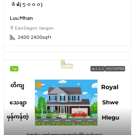
သိန်း(၅၀၀၀)
Luu Mhan
East Dagon, Yangon
2400
2400sqft
အထူး
ရောင်းရန်
HOT OFFER