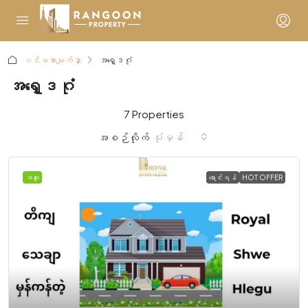
ပင်မစာမျက်နှာ
အရှေ့ဒဂုံ
အရှေ့ဒဂုံ
7 Properties
ပုံမှန်
အစဉ်လိုက်
အထူး
ရောင်းရန်
HOT OFFER