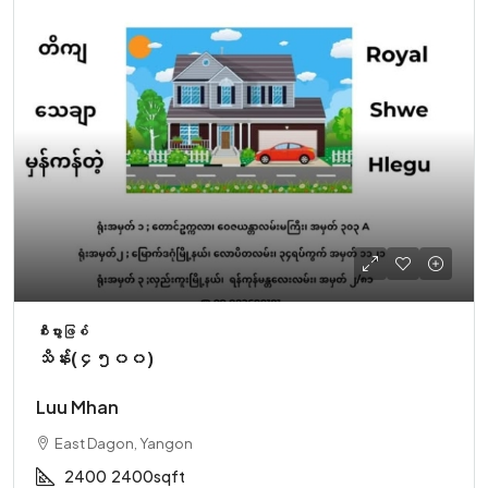
စီးပွားဖြစ်
သိန်း(၄၅၀၀)
Luu Mhan
East Dagon, Yangon
2400
2400sqft