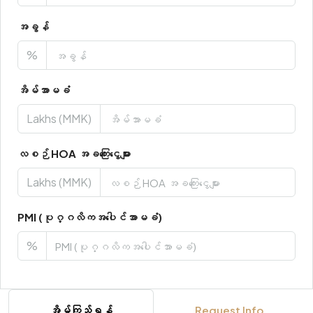
အခွန်
%
အိမ်အာမခံ
Lakhs (MMK)
လစဉ် HOA အခကြေးငွေများ
Lakhs (MMK)
PMI (ပုဂ္ဂလိကအပေါင်အာမခံ)
%
အိမ်ကြည့်ရန်
Request Info