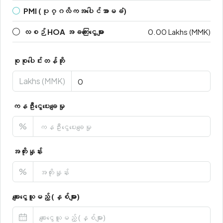
PMI (ပုဂ္ဂလိကအပေါင်အာမခံ)
လစဉ် HOA အခကြေးငွေများ
0.00 Lakhs (MMK)
စုစုပေါင်းတန်ဘိုး
Lakhs (MMK)
ကနဦးငွေပေးချေမှု
%
အတိုးနှုန်း
%
ချေးငွေယူမည့် (နှစ်များ)