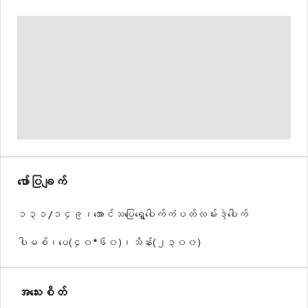
ဖော်ပြချက်
၁၃၁/၁၄၉၊အောင်သပြေ‌ရွှေပေါက်ကံပတ်လမ်းဒဲ့ပေါက်
ပါမစ်၊ပေ(၄၀*၆၀)၊သိန်း(၂၃၀၀)
အသေးစိတ်