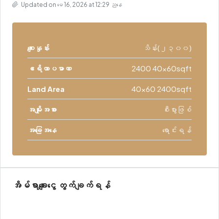
Updated on မေ 16, 2026 at 12:29 ညနေ
စျေးနှုန်း
သိန်း(၂၃၀၀)
ဧရိယာပမာဏ
2400 40x60sqft
Land Area
40x60 2400sqft
အမျိုးအစား
စီးပွားဖြစ်
အခြေအနေ
ရောင်းရန်
အိမ်ရာချေးငွေ တွက်ချက်ရန်