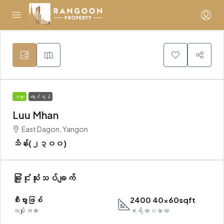
အထူး
ရောင်းရန်
Luu Mhan
East Dagon, Yangon
သိန်း(၂၃၀၀)
ခြုံငုံသုံးသပ်ချက်
စီးပွားဖြစ်
2400 40x60sqft
အမျိုးအစား
ဧရိယာပမာဏ