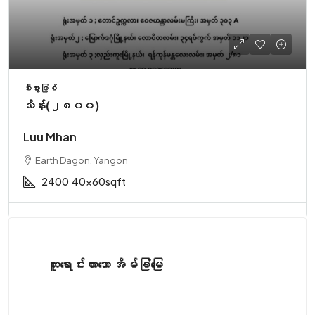
စီးပွားဖြစ်
သိန်း(၂၈၀၀)
Luu Mhan
Earth Dagon, Yangon
2400
40x60sqft
ထူးရောင်းထားသော အိမ်ခြံမြေ