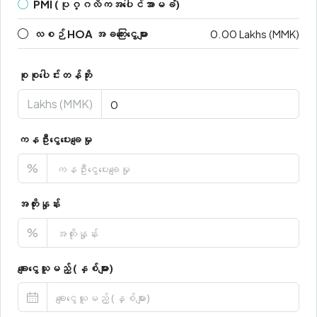
PMI (ပုဂ္ဂလိကအပေါင်အာမခံ)
လစဉ် HOA အခကြေးငွေများ
0.00 Lakhs (MMK)
စုစုပေါင်းတန်ဘိုး
Lakhs (MMK)
ကနဦးငွေပေးချေမှု
%
အတိုးနှုန်း
%
ချေးငွေယူမည့် (နှစ်များ)