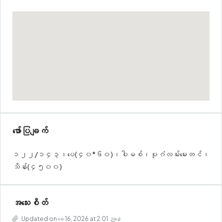
ဖော်ပြချက်
၁၂၂/၁၄၃၊ပေ(၄၀*၆၀)၊ပါမစ်၊ပုဂံလမ်းမေးတင်၊
သိန်း(၄၅၀၀)
အသေးစိတ်
Updated on မေ 16, 2026 at 2:01 ညနေ