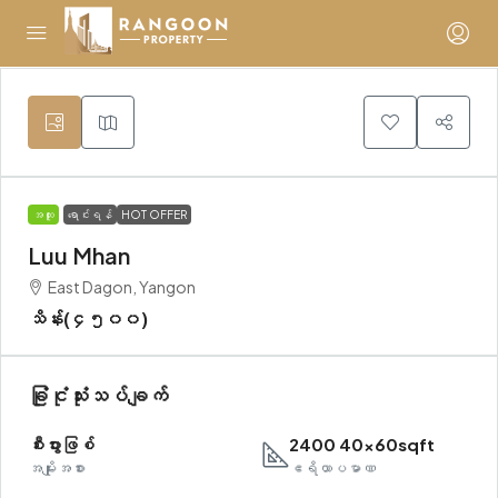
အထူး
ရောင်းရန်
HOT OFFER
Luu Mhan
East Dagon, Yangon
သိန်း(၄၅၀၀)
ခြုံငုံသုံးသပ်ချက်
စီးပွားဖြစ်
2400 40x60sqft
အမျိုးအစား
ဧရိယာပမာဏ