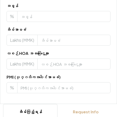
အခွန်
%
အိမ်အာမခံ
Lakhs (MMK)
လစဉ် HOA အခကြေးငွေများ
Lakhs (MMK)
PMI (ပုဂ္ဂလိကအပေါင်အာမခံ)
%
အိမ်ကြည့်ရန်
Request Info