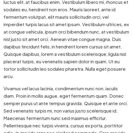
luctus elit, at faucibus enim. Vestibulum libero mi, rhoncus et
sodales eu, hendrerit non eros. Mauris laoreet, ante id
fermentum volutpat, elit mauris sollicitudin orci, vel
imperdiet turpis lacus sit amet ipsum. Vestibulum ultrices, ex
at congue vehicula, ipsum orci bibendum nunc, at vestibulum
nisl justo sit amet orci. Aenean vitae congue magna. Duis
dapibus tincidunt felis, in hendrerit lorem cursus sit amet.
Quisque dapibus, lorem a vestibulum scelerisque, ligula nisl
placerat turpis, eu venenatis sapien dolor in quam. Ut eu
tortor sollicitudin leo sodales pharetra. Nulla eget posuere
arcu.
Vivamus vel lacus lacinia, condimentum nunc non, iaculis
diam. Proin in mollis augue, eget fermentum quam. Donec
semper purus ut ante tempus gravida. Quisque et ante orci.
Sed venenatis turpis mi, non varius justo scelerisque id.
Maecenas fermentum nunc sed maximus efficitur.
Pellentesque nec turpis viverra, cursus ex porta, porttitor
odio. In gravida ante nec eleifend commodo. Cras gravida