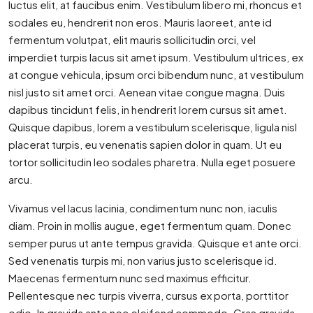
luctus elit, at faucibus enim. Vestibulum libero mi, rhoncus et
sodales eu, hendrerit non eros. Mauris laoreet, ante id
fermentum volutpat, elit mauris sollicitudin orci, vel
imperdiet turpis lacus sit amet ipsum. Vestibulum ultrices, ex
at congue vehicula, ipsum orci bibendum nunc, at vestibulum
nisl justo sit amet orci. Aenean vitae congue magna. Duis
dapibus tincidunt felis, in hendrerit lorem cursus sit amet.
Quisque dapibus, lorem a vestibulum scelerisque, ligula nisl
placerat turpis, eu venenatis sapien dolor in quam. Ut eu
tortor sollicitudin leo sodales pharetra. Nulla eget posuere
arcu.
Vivamus vel lacus lacinia, condimentum nunc non, iaculis
diam. Proin in mollis augue, eget fermentum quam. Donec
semper purus ut ante tempus gravida. Quisque et ante orci.
Sed venenatis turpis mi, non varius justo scelerisque id.
Maecenas fermentum nunc sed maximus efficitur.
Pellentesque nec turpis viverra, cursus ex porta, porttitor
odio. In gravida ante nec eleifend commodo. Cras gravida