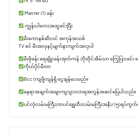
19.5* 46 ပေ
Master (1) ခန်း
ကျွန်းပါကေးအထူခင်းပြီး
မီးကောနစ်ဆီလင် အကုန်အသစ်
TV စင် မီးအလှနင့်မျက်နာကျက်အလှပါ
မီးဖိုခန်း ရေချိူးခန်းအုတ်ကန် ဘိုထိုင်အိမ်သာ ကြွေပြားခင်း 
ကိုယ်ပိုင်မီတာ
Bcc (ကျဖို့ကျန်ရှိ ငွေချန်ပေးမည်။
နေရာအချက်အချာကျသွားလာရအလွန်အဆင်ပြေပါသည်။
ပင်လုံလမ်းမကြီး/တပင်ရွှေထီးလမ်းမကြီးအနီး/ (၅)ရပ်ကွက်စ