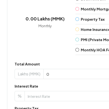
Monthly Mortg
0.00 Lakhs (MMK)
Property Tax
Monthly
Home Insuranc
PMI (Private M
Monthly HOA F
Total Amount
Lakhs (MMK)
Interest Rate
%
Property Tax