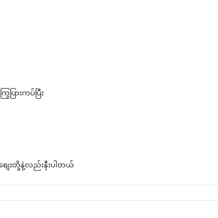
ကြွေပြားကပ်ပြီး
ျေးတို့နဲ့လည်းနီးပါတယ်