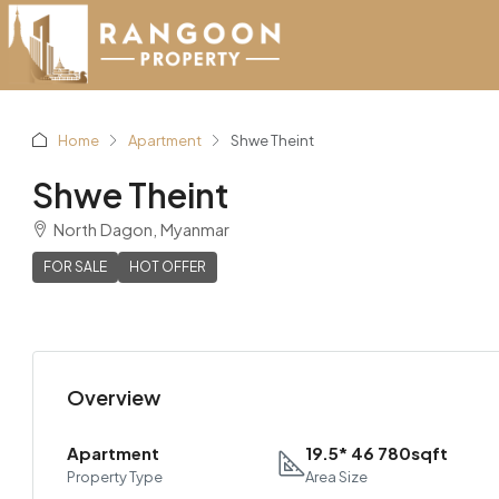
Home
Apartment
Shwe Theint
Shwe Theint
North Dagon, Myanmar
FOR SALE
HOT OFFER
Overview
Apartment
19.5* 46 780sqft
Property Type
Area Size