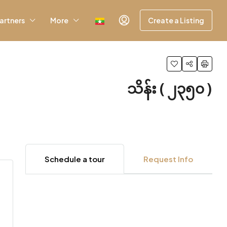
artners
More
Create a Listing
သိန်း ( ၂၃၅၀ )
Schedule a tour
Request Info