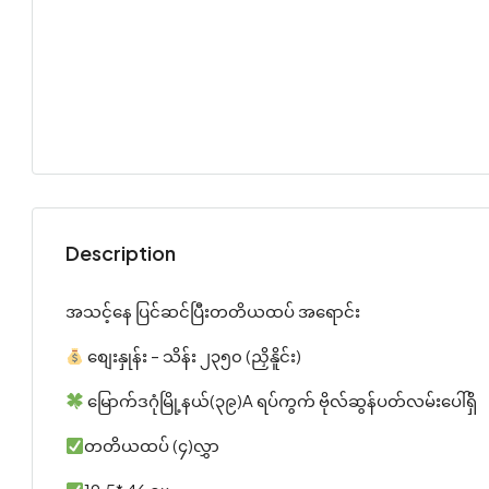
Description
အသင့်နေ ပြင်ဆင်ပြီးတတိယထပ် အရောင်း
စျေးနှုန်း – သိန်း ၂၃၅၀ (ညှိနိူင်း)
မြောက်ဒဂုံမြို့နယ်(၃၉)A ရပ်ကွက် ဗိုလ်ဆွန်ပတ်လမ်းပေါ်ရှိ
တတိယထပ် (၄)လွှာ