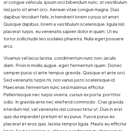
at congue vehicula, ipsum orci bibendum nunc, at vestibulum
nisl justo sit amet orci. Aenean vitae congue magna. Duis
dapibus tincidunt felis, in hendrerit lorem cursus sit amet.
Quisque dapibus, lorem a vestibulum scelerisque, ligula nisl
placerat turpis, eu venenatis sapien dolor in quam. Ut eu
tortor sollicitudin leo sodales pharetra. Nulla eget posuere
arcu.
Vivamus vel lacus lacinia, condimentum nunc non, iaculis
diam. Proin in mollis augue, eget fermentum quam. Donec
semper purus ut ante tempus gravida. Quisque et ante orci.
Sed venenatis turpis mi, non varius justo scelerisque id.
Maecenas fermentum nunc sed maximus efficitur.
Pellentesque nec turpis viverra, cursus ex porta, porttitor
odio. In gravida ante nec eleifend commodo. Cras gravida
interdum nisl, vel venenatis nisl consectetur ut. Duis in erat
quis dui imperdiet pretium et eu purus. Fusce purus ex,
placerat et eros quis, lacinia tempor ligula. Mauris eu efficitur
ligula. Sed scelerisque, elit nec condimentum ullamcorper,