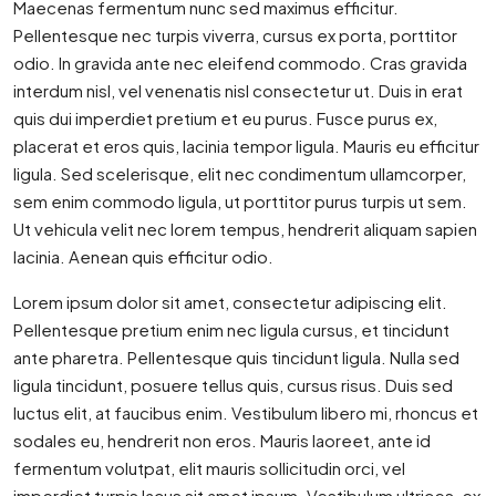
Maecenas fermentum nunc sed maximus efficitur.
Pellentesque nec turpis viverra, cursus ex porta, porttitor
odio. In gravida ante nec eleifend commodo. Cras gravida
interdum nisl, vel venenatis nisl consectetur ut. Duis in erat
quis dui imperdiet pretium et eu purus. Fusce purus ex,
placerat et eros quis, lacinia tempor ligula. Mauris eu efficitur
ligula. Sed scelerisque, elit nec condimentum ullamcorper,
sem enim commodo ligula, ut porttitor purus turpis ut sem.
Ut vehicula velit nec lorem tempus, hendrerit aliquam sapien
lacinia. Aenean quis efficitur odio.
Lorem ipsum dolor sit amet, consectetur adipiscing elit.
Pellentesque pretium enim nec ligula cursus, et tincidunt
ante pharetra. Pellentesque quis tincidunt ligula. Nulla sed
ligula tincidunt, posuere tellus quis, cursus risus. Duis sed
luctus elit, at faucibus enim. Vestibulum libero mi, rhoncus et
sodales eu, hendrerit non eros. Mauris laoreet, ante id
fermentum volutpat, elit mauris sollicitudin orci, vel
imperdiet turpis lacus sit amet ipsum. Vestibulum ultrices, ex