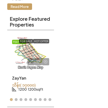
Read More
Explore Featured
Properties
FOR SALE
HOT OFFER
FOR SALE
HOT OFFER
FEATURED
FEATURED
ZayYan
Nora
သိန်း( ၁၇၀၀၀)
သိန်း(၆၈၀၀)
1200
1200sqft
2400
2400sqft
.