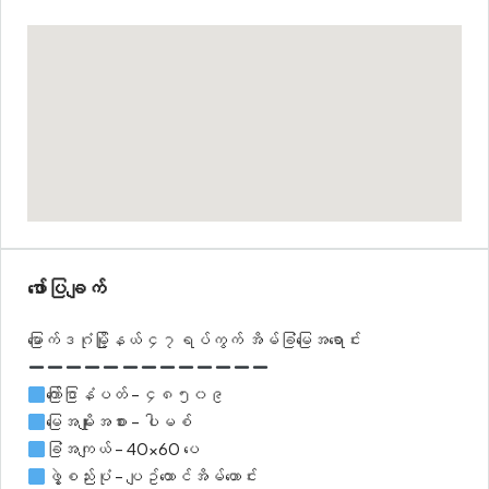
ဖော်ပြချက်
မြောက်ဒဂုံမြို့နယ် ၄၇ရပ်ကွက် အိမ်ခြံမြေအရောင်း
ကြော်ငြာနံပတ် – ၄၈၅၀၉
မြေအမျိုးအစား – ပါမစ်
ခြံအကျယ် – 40×60 ပေ
ဖွဲ့စည်းပုံ – ပျဥ်ထောင်အိမ်ဟောင်း