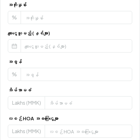
အတိုးနှုန်း
%
ချေးငွေယူမည့် (နှစ်များ)
အခွန်
%
အိမ်အာမခံ
Lakhs (MMK)
လစဉ် HOA အခကြေးငွေများ
Lakhs (MMK)