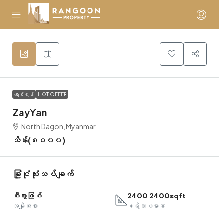
ရောင်းရန်
HOT OFFER
ZayYan
North Dagon, Myanmar
သိန်း(၈၀၀၀)
ခြုံငုံသုံးသပ်ချက်
စီးပွားဖြစ်
2400 2400sqft
အမျိုးအစား
ဧရိယာပမာဏ