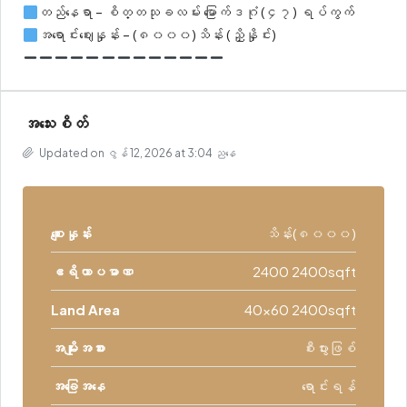
တည်နေရာ – စိတ္တသုခလမ်း မြောက်ဒဂုံ (၄၇) ရပ်ကွက်
အရောင်းဈေးနှုန်း – (၈၀၀၀)သိန်း (ညှိနှိုင်း)
အသေးစိတ်
Updated on ဇွန် 12, 2026 at 3:04 ညနေ
စျေးနှုန်း
သိန်း(၈၀၀၀)
ဧရိယာပမာဏ
2400 2400sqft
Land Area
40x60 2400sqft
အမျိုးအစား
စီးပွားဖြစ်
အခြေအနေ
ရောင်းရန်