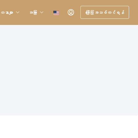
တနာများ
အခြား
ကြော်ငြာအသစ်တင်ရန်