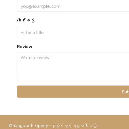
ခေါင်းစဉ်
Review
Sub
© Rangoon Property - မူပိုင်ခွင့် ရယူထားပါသည်။