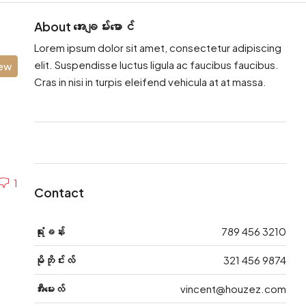
About အေးချမ်းမောင်
Lorem ipsum dolor sit amet, consectetur adipiscing
elit. Suspendisse luctus ligula ac faucibus faucibus.
iew
Cras in nisi in turpis eleifend vehicula at at massa.
1
Contact
ရုံးခန်း
789 456 3210
မိုဘိုင်းလ်
321 456 9874
အီးမေးလ်
vincent@houzez.com