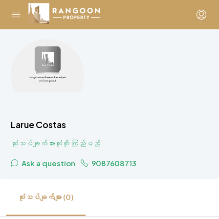
Larue Costas
သုံးသပ်ချက်အားလုံးကို ကြည့်မည်
Ask a question
9087608713
သုံးသပ်ချက်များ (0)