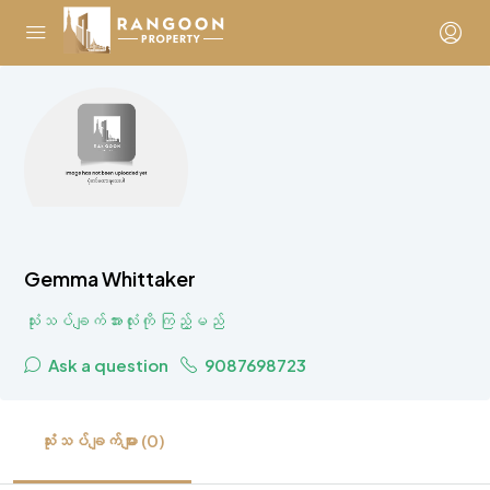
Gemma Whittaker
သုံးသပ်ချက်အားလုံးကို ကြည့်မည်
Ask a question
9087698723
သုံးသပ်ချက်များ (0)