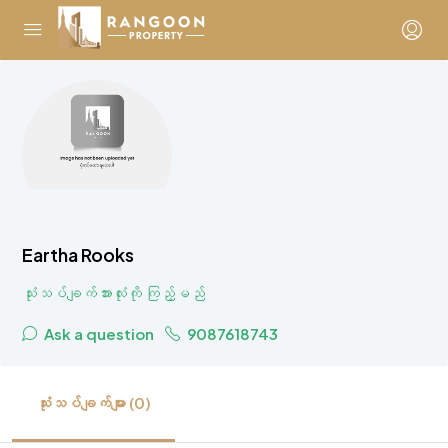
Eartha Rooks
သုံးသပ်ချက်အားလုံးကို ကြည့်မည်
Ask a question
9087618743
သုံးသပ်ချက်များ (0)