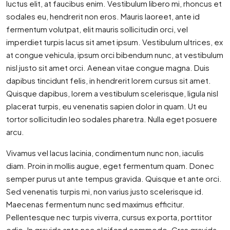
luctus elit, at faucibus enim. Vestibulum libero mi, rhoncus et
sodales eu, hendrerit non eros. Mauris laoreet, ante id
fermentum volutpat, elit mauris sollicitudin orci, vel
imperdiet turpis lacus sit amet ipsum. Vestibulum ultrices, ex
at congue vehicula, ipsum orci bibendum nunc, at vestibulum
nisl justo sit amet orci. Aenean vitae congue magna. Duis
dapibus tincidunt felis, in hendrerit lorem cursus sit amet.
Quisque dapibus, lorem a vestibulum scelerisque, ligula nisl
placerat turpis, eu venenatis sapien dolor in quam. Ut eu
tortor sollicitudin leo sodales pharetra. Nulla eget posuere
arcu.
Vivamus vel lacus lacinia, condimentum nunc non, iaculis
diam. Proin in mollis augue, eget fermentum quam. Donec
semper purus ut ante tempus gravida. Quisque et ante orci.
Sed venenatis turpis mi, non varius justo scelerisque id.
Maecenas fermentum nunc sed maximus efficitur.
Pellentesque nec turpis viverra, cursus ex porta, porttitor
odio. In gravida ante nec eleifend commodo. Cras gravida