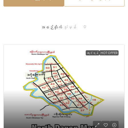
ပုံမှန်
အစဉ်လိုက်
ရောင်းရန်
HOT OFFER