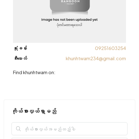
ရုံးခန်း
09251603254
အီးမေးလ်
khunhtwam234@gmail.com
Find khunhtwam on:
ကိုယ်စားလှယ်ရှာမည်