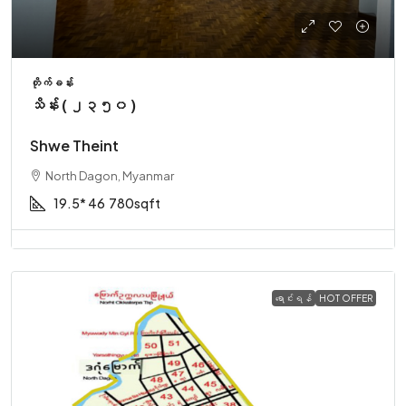
တိုက်ခန်း
သိန်း ( ၂၃၅၀ )
Shwe Theint
North Dagon, Myanmar
19.5* 46
780sqft
ရောင်းရန်
HOT OFFER