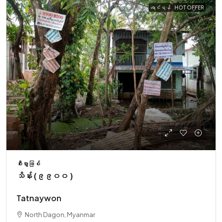
ရောင်းရန်
HOT OFFER
စီးပွားဖြစ်
သိန်း (၉၉၀၀ )
Tatnaywon
North Dagon, Myanmar