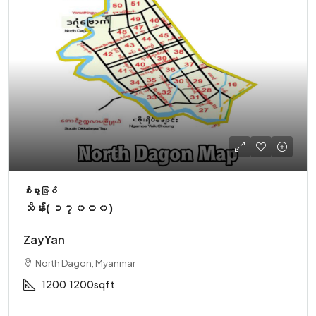
စီးပွားဖြစ်
သိန်း( ၁၇၀၀၀)
ZayYan
North Dagon, Myanmar
1200
1200sqft