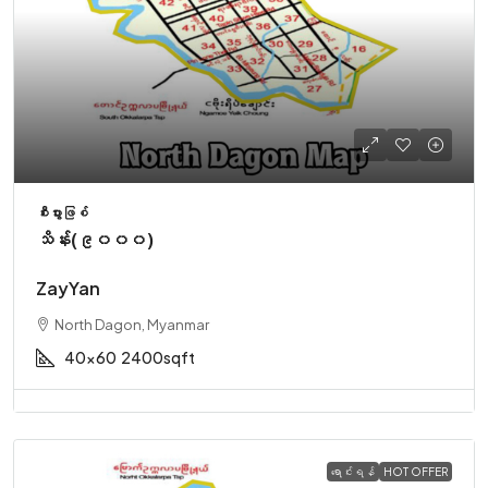
စီးပွားဖြစ်
သိန်း(၉၀၀၀)
ZayYan
North Dagon, Myanmar
40x60
2400sqft
ရောင်းရန်
HOT OFFER