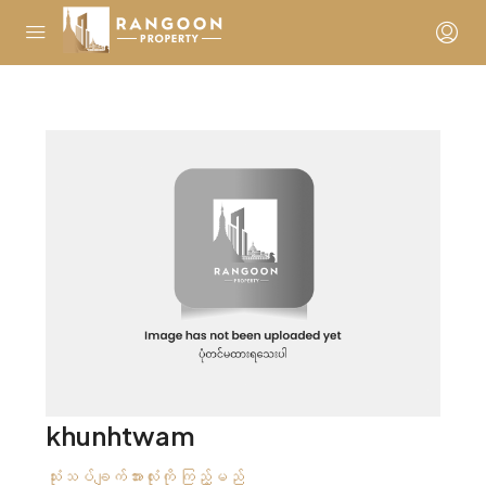
khunhtwam
သုံးသပ်ချက်အားလုံးကို ကြည့်မည်