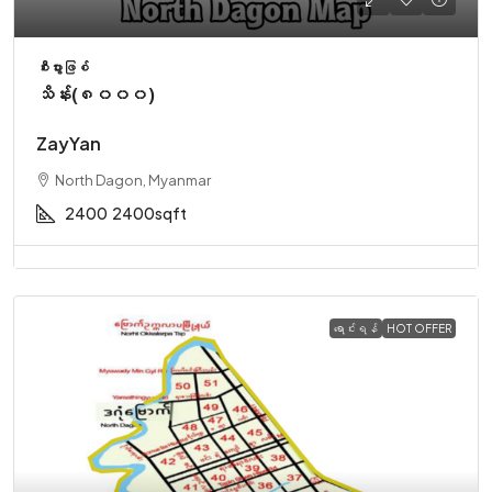
စီးပွားဖြစ်
သိန်း(၈၀၀၀)
ZayYan
North Dagon, Myanmar
2400
2400sqft
ရောင်းရန်
HOT OFFER