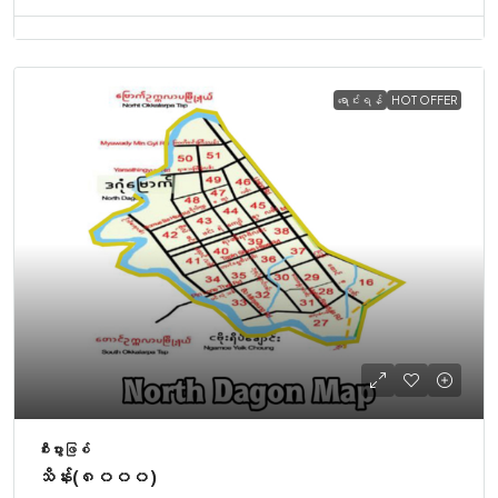
ရောင်းရန်
HOT OFFER
စီးပွားဖြစ်
သိန်း(၈၀၀၀)