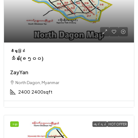
စီးပွားဖြစ်
သိန်း(၈၅၀၀)
ZayYan
North Dagon, Myanmar
2400
2400sqft
အထူး
ရောင်းရန်
HOT OFFER