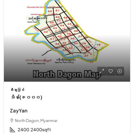
စီးပွားဖြစ်
သိန်း(၈၀၀၀)
ZayYan
North Dagon, Myanmar
2400
2400sqft