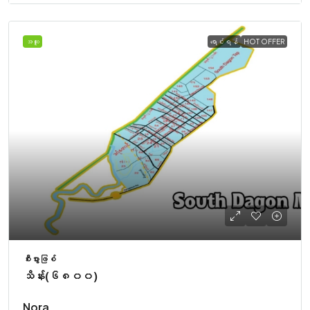
အထူး
ရောင်းရန်
HOT OFFER
စီးပွားဖြစ်
သိန်း(၆၈၀၀)
Nora