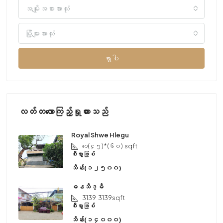
အမျိုးအစားအားလုံး
မြို့များအားလုံး
ရှာပါ
လတ်တလောကြည့်ရှုထားသည်
Royal Shwe Hlegu
ပေ(၄၅) * (၆၀)
sqft
စီးပွားဖြစ်
သိန်း(၁၂၅၀၀)
ဓနသိဒ္ဓိ
3139
3139sqft
စီးပွားဖြစ်
သိန်း(၁၄၀၀၀)