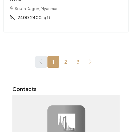
South Dagon, Myanmar
2400
2400sqft
1
2
3
Contacts