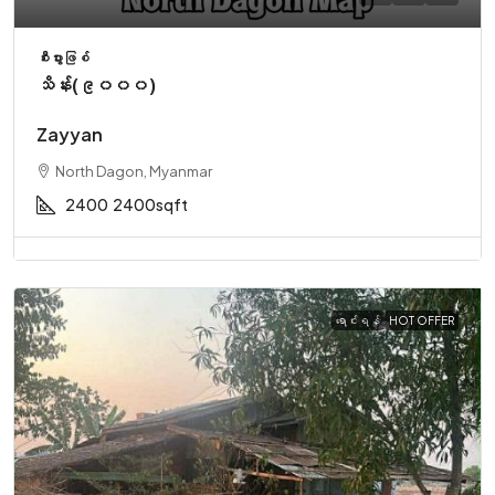
စီးပွားဖြစ်
သိန်း(၉၀၀၀)
Zayyan
North Dagon, Myanmar
2400
2400sqft
ရောင်းရန်
HOT OFFER